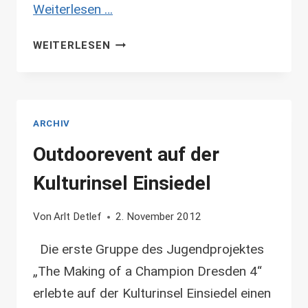
Weiterlesen …
UNTERNEHMERTAG
WEITERLESEN
MIT
DRESDENER
UND
BISCHOFSWERDAER
ARCHIV
/
GROSSRÖHRSDORFER J
Outdoorevent auf der
UGENDGRUPPEN
Kulturinsel Einsiedel
Von
Arlt Detlef
2. November 2012
Die erste Gruppe des Jugendprojektes
„The Making of a Champion Dresden 4“
erlebte auf der Kulturinsel Einsiedel einen