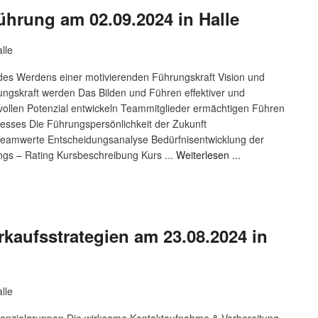
führung am 02.09.2024 in Halle
lle
es Werdens einer motivierenden Führungskraft Vision und
ngskraft werden Das Bilden und Führen effektiver und
ollen Potenzial entwickeln Teammitglieder ermächtigen Führen
esses Die Führungspersönlichkeit der Zukunft
Teamwerte Entscheidungsanalyse Bedürfnisentwicklung der
gs – Rating Kursbeschreibung Kurs ...
Weiterlesen ...
erkaufsstrategien am 23.08.2024 in
lle
nzielgruppen Die wirksame Kontaktaufnahme & Vorbereitung