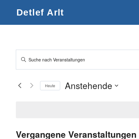
Zum
Detlef Arlt
Inhalt
springen
Veranstaltungen
Bitte
Suche
Schlüsselwort
eingeben.
und
Anstehende
Heute
Suche
Ansichten,
Datum
nach
wählen.
Navigation
Veranstaltungen
Schlüsselwort.
Vergangene Veranstaltungen