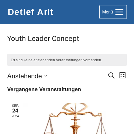
Zum
Detlef Arlt
Menü
Inhalt
springen
Youth Leader Concept
Es sind keine anstehenden Veranstaltungen vorhanden.
Anstehende
Verans
Suche
Ver
Liste
Datum
Ans
Suche
Vergangene Veranstaltungen
wählen.
Nav
und
SEP.
24
Ansicht
2024
Naviga