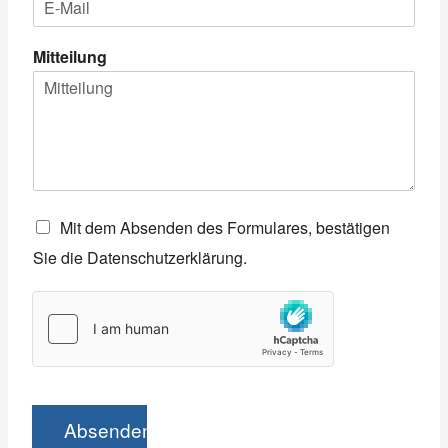
Mitteilung
C
Mit dem Absenden des Formulares, bestätigen
h
Sie die
Datenschutzerklärung
.
e
c
k
b
o
x
e
n
*
Absenden