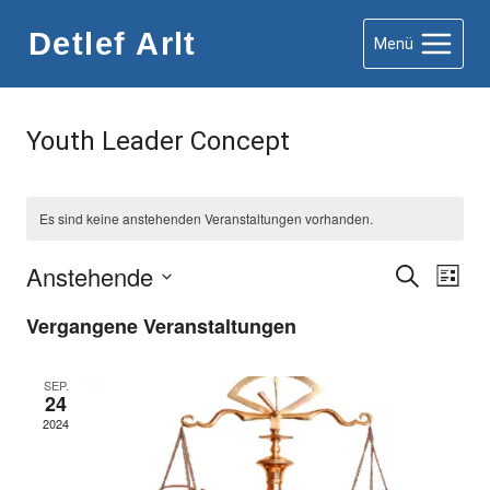
Zum
Detlef Arlt
Menü
Inhalt
springen
Youth Leader Concept
Es sind keine anstehenden Veranstaltungen vorhanden.
Anstehende
Verans
Suche
Ver
Liste
Datum
Ans
Suche
Vergangene Veranstaltungen
wählen.
Nav
und
SEP.
24
Ansicht
2024
Naviga