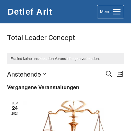
Zum
Detlef Arlt
Menü
Inhalt
springen
Total Leader Concept
Es sind keine anstehenden Veranstaltungen vorhanden.
Anstehende
Verans
Suche
Ver
Liste
Datum
Ans
Suche
Vergangene Veranstaltungen
wählen.
Nav
und
SEP.
24
Ansicht
2024
Naviga