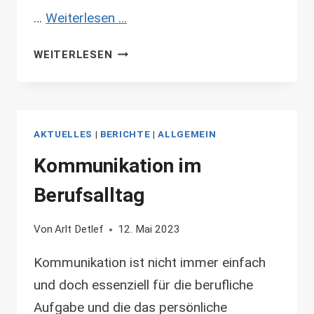
…
Weiterlesen …
PRÜFUNG
WEITERLESEN
ZUM
AUTORISIERTEN
INQA-
COACH
AKTUELLES
|
BERICHTE
|
ALLGEMEIN
ERFOLGREICH
BESTANDEN
Kommunikation im
Berufsalltag
Von
Arlt Detlef
12. Mai 2023
Kommunikation ist nicht immer einfach
und doch essenziell für die berufliche
Aufgabe und die das persönliche