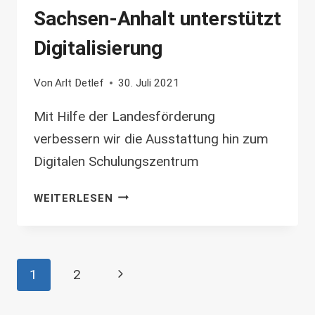
Sachsen-Anhalt unterstützt
Digitalisierung
Von
Arlt Detlef
30. Juli 2021
Mit Hilfe der Landesförderung
verbessern wir die Ausstattung hin zum
Digitalen Schulungszentrum
SACHSEN-
WEITERLESEN
ANHALT
UNTERSTÜTZT
DIGITALISIERUNG
Seitennavigation
Nächste
1
2
Seite