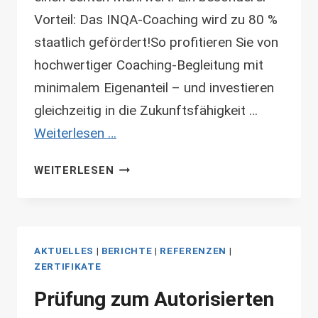
Vorteil: Das INQA-Coaching wird zu 80 %
staatlich gefördert!So profitieren Sie von
hochwertiger Coaching-Begleitung mit
minimalem Eigenanteil – und investieren
gleichzeitig in die Zukunftsfähigkeit …
Weiterlesen …
ERFOLGREICHE
WEITERLESEN
RE-
AUTORISIERUNG
ALS
INQA-
AKTUELLES
|
BERICHTE
|
REFERENZEN
|
COACH
ZERTIFIKATE
–
VERÄNDERUNG
Prüfung zum Autorisierten
MIT