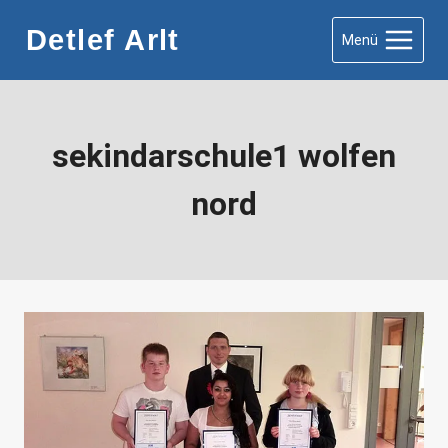
Zum
Detlef Arlt
Menü
Inhalt
springen
sekindarschule1 wolfen
nord