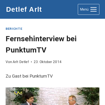
Zum
Detlef Arlt
Menü
Inhalt
springen
BERICHTE
Fernsehinterview bei
PunktumTV
Von
Arlt Detlef
23. Oktober 2014
Zu Gast bei PunktumTV