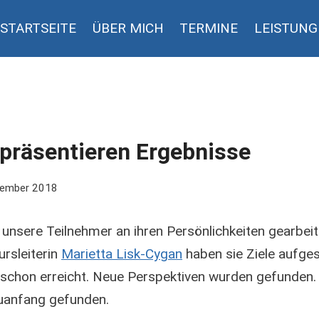
STARTSEITE
ÜBER MICH
TERMINE
LEISTUN
präsentieren Ergebnisse
vember 2018
nsere Teilnehmer an ihren Persönlichkeiten gearbeite
rsleiterin
Marietta Lisk-Cygan
haben sie Ziele aufgest
 schon erreicht. Neue Perspektiven wurden gefunden. 
euanfang gefunden.