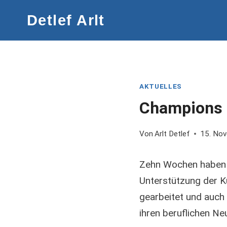
Zum
Detlef Arlt
Inhalt
springen
AKTUELLES
Champions 
Von
Arlt Detlef
15. No
Zehn Wochen haben u
Unterstützung der Ku
gearbeitet und auch
ihren beruflichen N