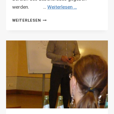
werden. …
Weiterlesen …
YOUTH-
WEITERLESEN
GLOBE
MEETING
IM
NOVEMBER
2011
IN
DRESDEN
&
LEIPZIG