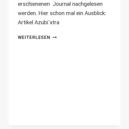
erschienenen Journal nachgelesen
werden. Hier schon mal ein Ausblick:
Artikel Azubi´xtra
DIE
WEITERLESEN
EINSTELLUNG
ÄNDERT
SICH
–
UNTERSUCHUNG
VON
AZUBI
´XTRA